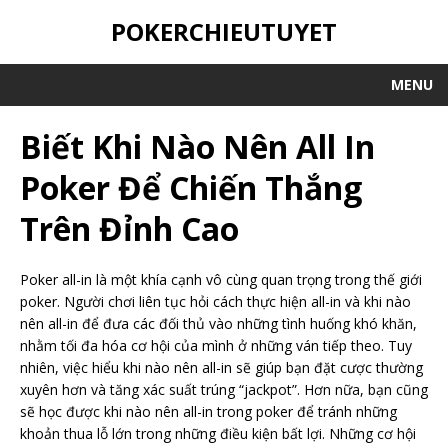
POKERCHIEUTUYET
MENU
Biết Khi Nào Nên All In
Poker Để Chiến Thắng
Trên Đỉnh Cao
Poker all-in là một khía cạnh vô cùng quan trọng trong thế giới
poker. Người chơi liên tục hỏi cách thực hiện all-in và khi nào
nên all-in để đưa các đối thủ vào những tình huống khó khăn,
nhằm tối đa hóa cơ hội của mình ở những ván tiếp theo. Tuy
nhiên, việc hiểu khi nào nên all-in sẽ giúp bạn đặt cược thường
xuyên hơn và tăng xác suất trúng “jackpot”. Hơn nữa, bạn cũng
sẽ học được khi nào nên all-in trong poker để tránh những
khoản thua lỗ lớn trong những điều kiện bất lợi. Những cơ hội