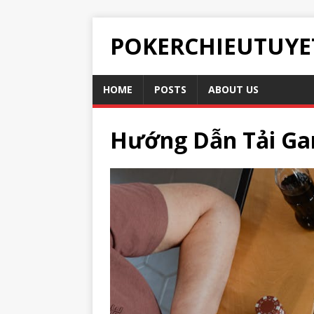
POKERCHIEUTUYE
HOME
POSTS
ABOUT US
Hướng Dẫn Tải Ga