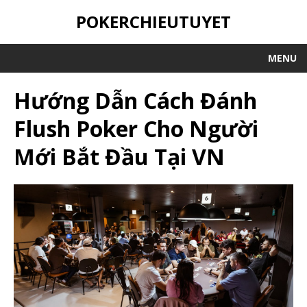
POKERCHIEUTUYET
MENU
Hướng Dẫn Cách Đánh
Flush Poker Cho Người
Mới Bắt Đầu Tại VN