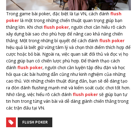
Trong game bài poker, đặc biệt là tại VN, cách đánh
flush
poker
là một trong những chiến thuật quan trọng giúp bạn
thắng lớn. Khi chơi
flush poker
, người chơi cần hiểu rõ cách
xây dựng bài sao cho phù hợp để nâng cao khả năng chiến
thắng. Một trong những bí quyết để cách đánh
flush poker
hiệu quả là biết giữ vững tâm lý và chọn thời điểm thích hợp để
cược hoặc bỏ bài. Ngoài ra, việc quan sát đối thủ và đọc vị họ
cũng giúp bạn có chiến lược phù hợp. Để thành thạo cách
đánh
flush poker
, người chơi cần luyện tập đều đặn và học
hỏi qua các bài hướng dẫn cũng như kinh nghiệm của những
cao thủ. Với những chiến thuật đúng đắn, bạn sẽ dễ dàng tạo
ra đòn đánh flushing mạnh mẽ và kiểm soát cuộc chơi tốt hơn.
Nhớ rằng, việc hiểu rõ cách đánh
flush poker
sẽ giúp bạn tự
tin hơn trong từng ván bài và dễ dàng giành chiến thắng trong
các trận đấu tại VN.
FLUSH POKER