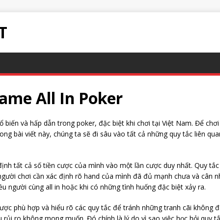
T
ame All In Poker
ổ biến và hấp dẫn trong poker, đặc biệt khi chơi tại Việt Nam. Để chơ
rong bài viết này, chúng ta sẽ đi sâu vào tất cả những quy tắc liên q
định tất cả số tiền cược của mình vào một lần cược duy nhất. Quy tắc
in, người chơi cần xác định rõ hand của mình đã đủ mạnh chưa và cân 
iều người cùng all in hoặc khi có những tình huống đặc biệt xảy ra.
n lược phù hợp và hiểu rõ các quy tắc để tránh những tranh cãi không
u rủi ro không mong muốn. Đó chính là lý do vì sao việc học hỏi quy t