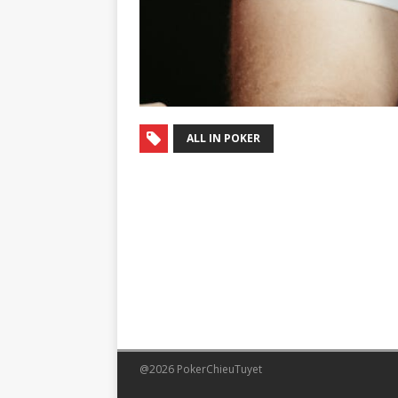
ALL IN POKER
@2026 PokerChieuTuyet