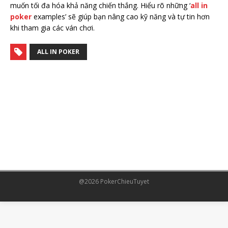
muốn tối đa hóa khả năng chiến thắng. Hiểu rõ những ‘
all in
poker
examples’ sẽ giúp bạn nâng cao kỹ năng và tự tin hơn
khi tham gia các ván chơi.
ALL IN POKER
@2026 PokerChieuTuyet