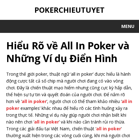
POKERCHIEUTUYET
MENU
Hiểu Rõ về All In Poker và
Những Ví dụ Điển Hình
Trong thế giới poker, thuật ngữ ‘all in poker’ được hiểu là hành
động cược tất cả số chip mà người chơi đang có vào vòng
chơi. Đây là chiến thuật mạo hiểm nhưng cũng cực kỳ hấp dẫn,
thể hiện sự tự tin và quyết đoán của người chơi. Để nắm rõ
hơn về ‘
all in poker
’, người chơi có thể tham khảo nhiều ‘
all in
poker
examples’ khác nhau để hiểu rõ các tình huống xảy ra
trong thực tế. Những ví dụ này giúp người chơi nhận biết khi
nào nên chơi ‘
all in poker
’ và khi nào cần tránh rủi ro thừa.
Trong các giải đấu tại Việt Nam, chiến thuật ‘
all in poker
’
thường xuất hiện trong các vòng cuối cùng, khi mà người chơi