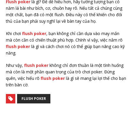
Flush poker
là gì? Để dễ hiểu hơn, hãy tưởng tượng bạn có
năm lá bài như bích, cơ, chuồn hay rô. Nếu tất cả chúng cùng
một chất, bạn đã có một flush. Điều này có thể khiến cho đối
thủ của bạn phải suy nghĩ lại về bàn tay của họ.
Khi chơi
flush poker
, bạn không chỉ cần dựa vào may mắn
mà còn cần có chiến thuật phù hợp. Chính vì vậy, việc nắm rõ
flush poker
là gì và cách chơi nó có thể giúp bạn nâng cao kỹ
năng.
Như vậy,
flush poker
không chỉ đơn thuần là một tình huống
mà còn là một phần quan trọng của trò chơi poker. Đừng
quên, việc hiểu rõ
flush poker
là gì sẽ mang lại lợi thế cho bạn
trên bàn cờ.
FLUSH POKER